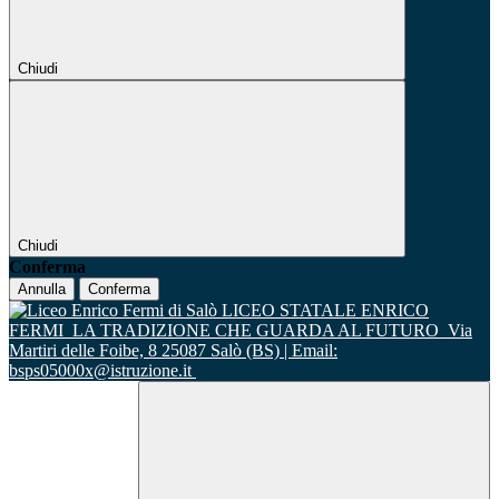
Chiudi
Chiudi
Conferma
Annulla
Conferma
LICEO STATALE ENRICO
FERMI
LA TRADIZIONE CHE GUARDA AL FUTURO
Via
Martiri delle Foibe, 8 25087 Salò (BS) | Email:
bsps05000x@istruzione.it