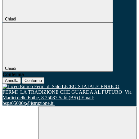
Chiudi
Chiudi
Conferma
Annulla
Conferma
LICEO STATALE ENRICO
FERMI
LA TRADIZIONE CHE GUARDA AL FUTURO
Via
Martiri delle Foibe, 8 25087 Salò (BS) | Email:
bsps05000x@istruzione.it