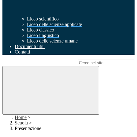
Liceo scientifico
Liceo delle scienze applicate
Liceo classico
Liceo linguistico
Liceo delle scienze umane
Documenti utili
Contatti
Campo di ricerca per le pagine del sito
Home
>
Scuola
>
Presentazione