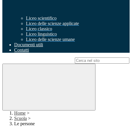
Liceo scientifico
Liceo delle scienze applicate
Liceo classico
Liceo linguistico
Liceo delle scienze umane
Documenti utili
Contatti
Campo di ricerca per le pagine del sito
Home
>
Scuola
>
Le persone