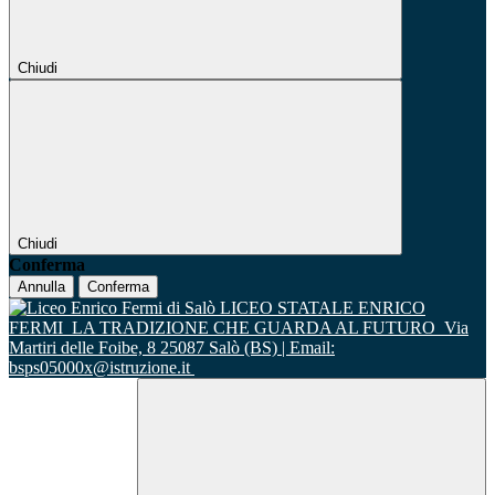
Chiudi
Chiudi
Conferma
Annulla
Conferma
LICEO STATALE ENRICO
FERMI
LA TRADIZIONE CHE GUARDA AL FUTURO
Via
Martiri delle Foibe, 8 25087 Salò (BS) | Email:
bsps05000x@istruzione.it