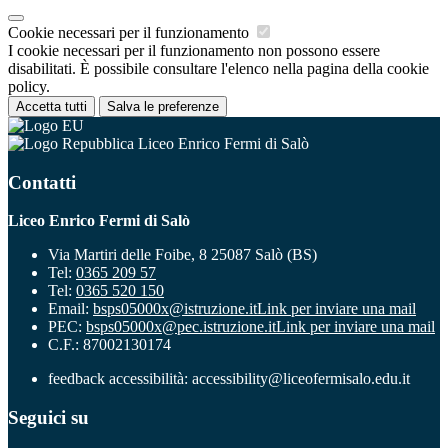
Cookie necessari per il funzionamento
I cookie necessari per il funzionamento non possono essere
disabilitati. È possibile consultare l'elenco nella pagina della cookie
policy.
Accetta tutti
Salva le preferenze
Liceo Enrico Fermi di Salò
Contatti
Liceo Enrico Fermi di Salò
Via Martiri delle Foibe, 8 25087 Salò (BS)
Tel:
0365 209 57
Tel:
0365 520 150
Email:
bsps05000x@istruzione.it
Link per inviare una mail
PEC:
bsps05000x@pec.istruzione.it
Link per inviare una mail
C.F.: 87002130174
feedback accessibilità: accessibility@liceofermisalo.edu.it
Seguici su