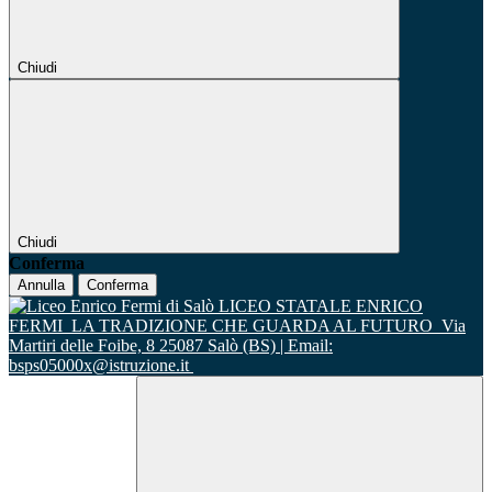
Chiudi
Chiudi
Conferma
Annulla
Conferma
LICEO STATALE ENRICO
FERMI
LA TRADIZIONE CHE GUARDA AL FUTURO
Via
Martiri delle Foibe, 8 25087 Salò (BS) | Email:
bsps05000x@istruzione.it