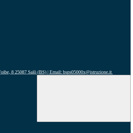
 Foibe, 8 25087 Salò (BS) | Email: bsps05000x@istruzione.it