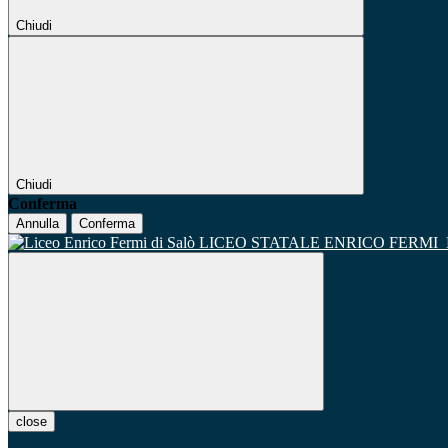
Chiudi
Chiudi
Conferma
Annulla
Conferma
LICEO STATALE ENRICO FERMI
close