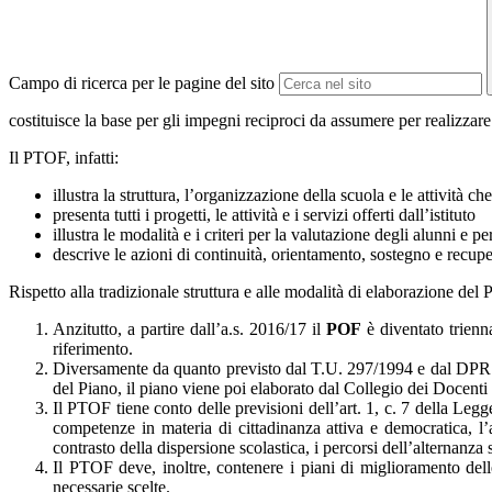
Campo di ricerca per le pagine del sito
costituisce la base per gli impegni reciproci da assumere per realizzare
Il PTOF, infatti:
illustra la struttura, l’organizzazione della scuola e le attività ch
presenta tutti i progetti, le attività e i servizi offerti dall’istituto
illustra le modalità e i criteri per la valutazione degli alunni e p
descrive le azioni di continuità, orientamento, sostegno e recup
Rispetto alla tradizionale struttura e alle modalità di elaborazione de
Anzitutto, a partire dall’a.s. 2016/17 il
POF
è diventato trien
riferimento.
Diversamente da quanto previsto dal T.U. 297/1994 e dal DPR 
del Piano, il piano viene poi elaborato dal Collegio dei Docenti 
Il PTOF tiene conto delle previsioni dell’art. 1, c. 7 della Leg
competenze in materia di cittadinanza attiva e democratica, l’a
contrasto della dispersione scolastica, i percorsi dell’alternanza
Il PTOF deve, inoltre, contenere i piani di miglioramento dell
necessarie scelte.