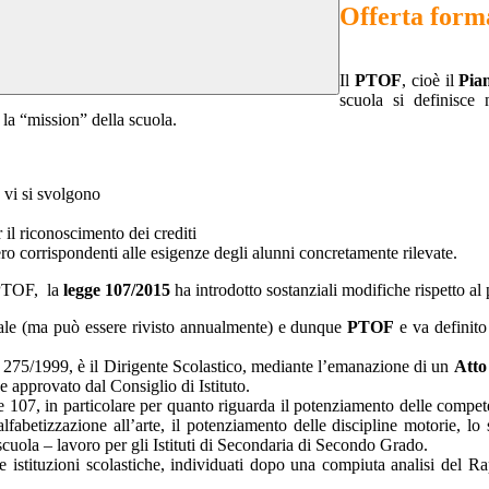
Offerta form
Il
PTOF
, cioè il
Pian
scuola si definisce 
 la “mission” della scuola.
e vi si svolgono
er il riconoscimento dei crediti
ero corrispondenti alle esigenze degli alunni concretamente rilevate.
l PTOF, la
legge 107/2015
ha introdotto sostanziali modifiche rispetto a
nale (ma può essere rivisto annualmente) e dunque
PTOF
e va definito
275/1999, è il Dirigente Scolastico, mediante l’emanazione di un
Atto 
e approvato dal Consiglio di Istituto.
ge 107, in particolare per quanto riguarda il potenziamento delle compet
lfabetizzazione all’arte, il potenziamento delle discipline motorie, lo
 scuola – lavoro per gli Istituti di Secondaria di Secondo Grado.
e istituzioni scolastiche, individuati dopo una compiuta analisi del 