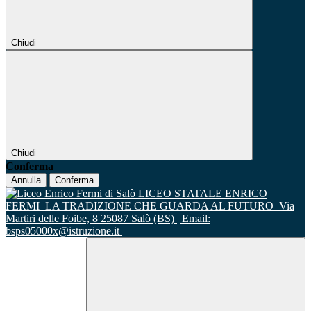
Chiudi
Chiudi
Conferma
Annulla
Conferma
LICEO STATALE ENRICO
FERMI
LA TRADIZIONE CHE GUARDA AL FUTURO
Via
Martiri delle Foibe, 8 25087 Salò (BS) | Email:
bsps05000x@istruzione.it