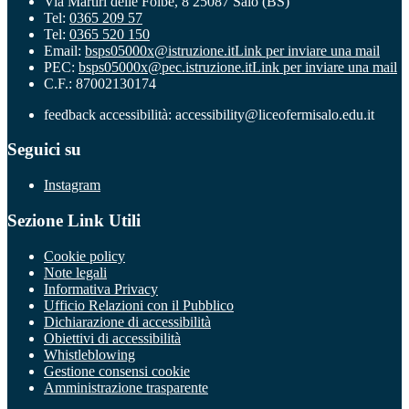
Via Martiri delle Foibe, 8 25087 Salò (BS)
Tel:
0365 209 57
Tel:
0365 520 150
Email:
bsps05000x@istruzione.it
Link per inviare una mail
PEC:
bsps05000x@pec.istruzione.it
Link per inviare una mail
C.F.: 87002130174
feedback accessibilità: accessibility@liceofermisalo.edu.it
Seguici su
Instagram
Sezione Link Utili
Cookie policy
Note legali
Informativa Privacy
Ufficio Relazioni con il Pubblico
Dichiarazione di accessibilità
Obiettivi di accessibilità
Whistleblowing
Gestione consensi cookie
Amministrazione trasparente