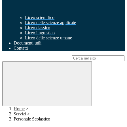
Liceo scientifico
Liceo delle scienze applicate
Liceo classico
Liceo linguistico
Liceo delle scienze umane
Documenti utili
Contatti
Campo di ricerca per le pagine del sito
Home
>
Servizi
>
Personale Scolastico