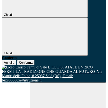
Chiudi
Chiudi
Conferma
Annulla
Conferma
LICEO STATALE ENRICO
FERMI
LA TRADIZIONE CHE GUARDA AL FUTURO
Via
Martiri delle Foibe, 8 25087 Salò (BS) | Email:
bsps05000x@istruzione.it