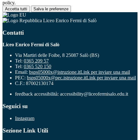
policy.
Accetta tutti
Salva le preferenze
Liceo Enrico Fermi di Salò
Contatti
Liceo Enrico Fermi di Salò
Via Martiri delle Foibe, 8 25087 Salò (BS)
Tel:
0365 209 57
Tel:
0365 520 150
Email:
bsps05000x@istruzione.it
Link per inviare una mail
PEC:
bsps05000x@pec.istruzione.it
Link per inviare una mail
C.F.: 87002130174
feedback accessibilità: accessibility@liceofermisalo.edu.it
Seguici su
Instagram
Sezione Link Utili