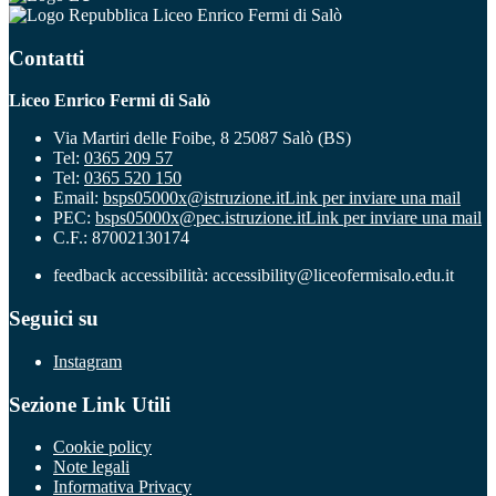
Liceo Enrico Fermi di Salò
Contatti
Liceo Enrico Fermi di Salò
Via Martiri delle Foibe, 8 25087 Salò (BS)
Tel:
0365 209 57
Tel:
0365 520 150
Email:
bsps05000x@istruzione.it
Link per inviare una mail
PEC:
bsps05000x@pec.istruzione.it
Link per inviare una mail
C.F.: 87002130174
feedback accessibilità: accessibility@liceofermisalo.edu.it
Seguici su
Instagram
Sezione Link Utili
Cookie policy
Note legali
Informativa Privacy