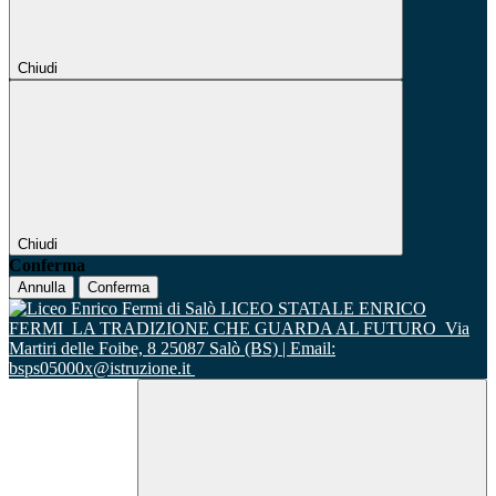
Chiudi
Chiudi
Conferma
Annulla
Conferma
LICEO STATALE ENRICO
FERMI
LA TRADIZIONE CHE GUARDA AL FUTURO
Via
Martiri delle Foibe, 8 25087 Salò (BS) | Email:
bsps05000x@istruzione.it