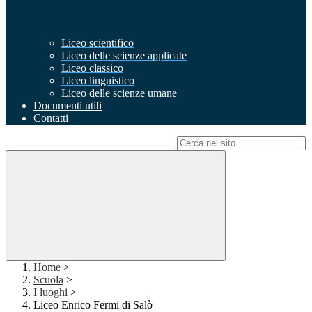
Liceo scientifico
Liceo delle scienze applicate
Liceo classico
Liceo linguistico
Liceo delle scienze umane
Documenti utili
Contatti
Campo di ricerca per le pagine del sito
Home
>
Scuola
>
I luoghi
>
Liceo Enrico Fermi di Salò