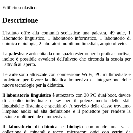
Edificio scolastico
Descrizione
L'istituto offre alla comunità scolastica: una palestra, 49 aule, 1
laboratorio linguistico, 1 laboratorio informatico, 1 laboratorio di
chimica e biologia, 2 laboratori mobili multimediali, ampio uliveto.
La
palestra
è arricchita da uno spazio esterno per la pratica sportiva,
inoltre è possibile avvalersi dell'uliveto che circonda la scuola per
l'attività all'aperto.
Le
aule
sono attrezzate con connessione Wi-Fi, PC multimediale e
proiettore per favore la didattica immersiva e l'integrazione delle
nuove tecnologie per la didattica.
Il
laboratorio linguistico
è attrezzato con 30 PC dual-boot, device
di ascolto individuale e sw per il potenziamento delle skill
linguistiche (listening e speaking). A servizio della classe troviamo
l'impiato audio ad alta definizione e il proiettore per rendere la
lezione multimediale e immersiva.
Il
laboratorio di chimica e biologia
comprende una vasta
collezione di minerali e rocce, microscopi ottici con vetrini da