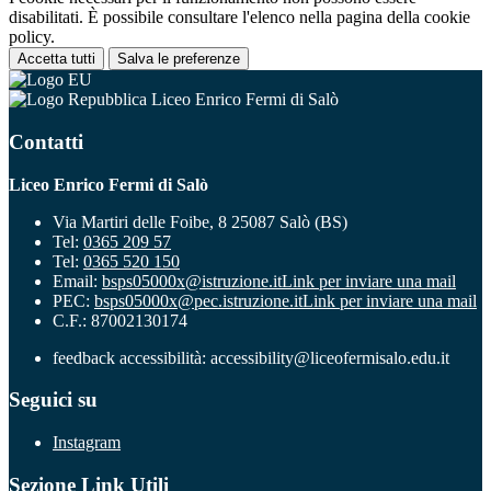
disabilitati. È possibile consultare l'elenco nella pagina della cookie
policy.
Accetta tutti
Salva le preferenze
Liceo Enrico Fermi di Salò
Contatti
Liceo Enrico Fermi di Salò
Via Martiri delle Foibe, 8 25087 Salò (BS)
Tel:
0365 209 57
Tel:
0365 520 150
Email:
bsps05000x@istruzione.it
Link per inviare una mail
PEC:
bsps05000x@pec.istruzione.it
Link per inviare una mail
C.F.: 87002130174
feedback accessibilità: accessibility@liceofermisalo.edu.it
Seguici su
Instagram
Sezione Link Utili