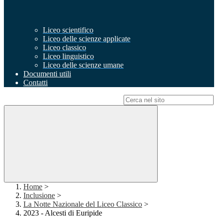
Liceo scientifico
Liceo delle scienze applicate
Liceo classico
Liceo linguistico
Liceo delle scienze umane
Documenti utili
Contatti
Campo di ricerca per le pagine del sito
Home
>
Inclusione
>
La Notte Nazionale del Liceo Classico
>
2023 - Alcesti di Euripide