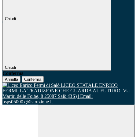
Chiudi
Chiudi
Conferma
Annulla
Conferma
LICEO STATALE ENRICO
FERMI
LA TRADIZIONE CHE GUARDA AL FUTURO
Via
Martiri delle Foibe, 8 25087 Salò (BS) | Email:
bsps05000x@istruzione.it