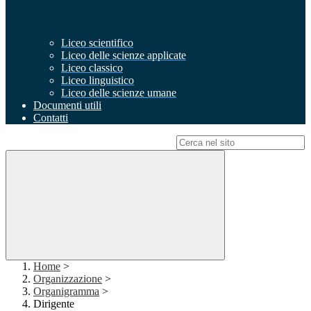
Liceo scientifico
Liceo delle scienze applicate
Liceo classico
Liceo linguistico
Liceo delle scienze umane
Documenti utili
Contatti
Campo di ricerca per le pagine del sito
Home
>
Organizzazione
>
Organigramma
>
Dirigente