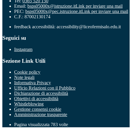
Tel:
0365 520 150
Email:
bsps05000x@istruzione.it
Link per inviare una mail
PEC:
bsps05000x@pec.istruzione.it
Link per inviare una mail
C.F.: 87002130174
feedback accessibilità: accessibility@liceofermisalo.edu.it
Seguici su
Instagram
Sezione Link Utili
Cookie policy
Note legali
Informativa Privacy
Ufficio Relazioni con il Pubblico
Dichiarazione di accessibilità
Obiettivi di accessibilità
Whistleblowing
Gestione consensi cookie
Amministrazione trasparente
Pagina visualizzata
783
volte