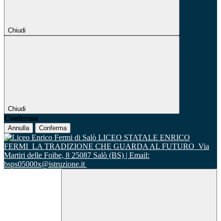
Chiudi
Chiudi
Conferma
Annulla
Conferma
LICEO STATALE ENRICO
FERMI
LA TRADIZIONE CHE GUARDA AL FUTURO
Via
Martiri delle Foibe, 8 25087 Salò (BS) | Email:
bsps05000x@istruzione.it