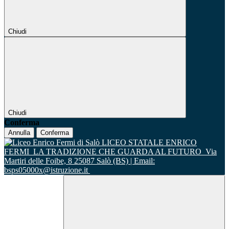
Chiudi
Chiudi
Conferma
Annulla
Conferma
LICEO STATALE ENRICO
FERMI
LA TRADIZIONE CHE GUARDA AL FUTURO
Via
Martiri delle Foibe, 8 25087 Salò (BS) | Email:
bsps05000x@istruzione.it