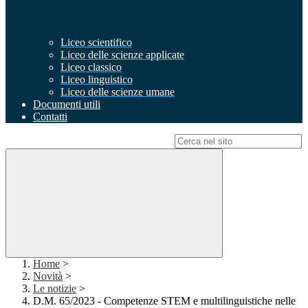
Liceo scientifico
Liceo delle scienze applicate
Liceo classico
Liceo linguistico
Liceo delle scienze umane
Documenti utili
Contatti
Campo di ricerca per le pagine del sito
Home
>
Novità
>
Le notizie
>
D.M. 65/2023 - Competenze STEM e multilinguistiche nelle