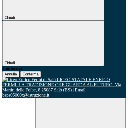
Chiudi
Chiudi
Conferma
Annulla
Conferma
LICEO STATALE ENRICO
FERMI
LA TRADIZIONE CHE GUARDA AL FUTURO
Via
Martiri delle Foibe, 8 25087 Salò (BS) | Email:
bsps05000x@istruzione.it