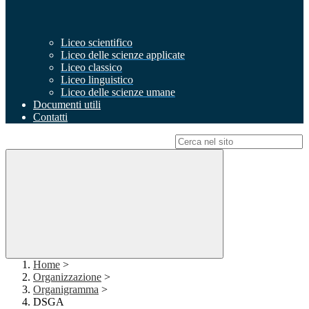
Liceo scientifico
Liceo delle scienze applicate
Liceo classico
Liceo linguistico
Liceo delle scienze umane
Documenti utili
Contatti
Campo di ricerca per le pagine del sito
Home
>
Organizzazione
>
Organigramma
>
DSGA