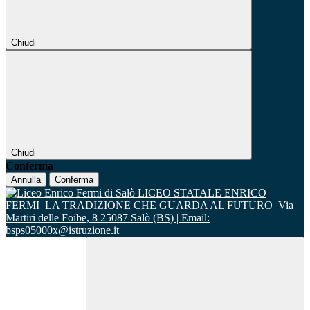
Chiudi
Chiudi
Conferma
Annulla
Conferma
LICEO STATALE ENRICO
FERMI
LA TRADIZIONE CHE GUARDA AL FUTURO
Via
Martiri delle Foibe, 8 25087 Salò (BS) | Email:
bsps05000x@istruzione.it