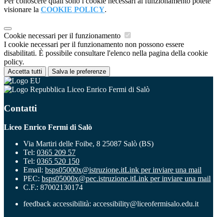
Per conoscere quali sono i cookie necessari al funzionamento potete
visionare la
COOKIE POLICY
.
Cookie necessari per il funzionamento
I cookie necessari per il funzionamento non possono essere
disabilitati. È possibile consultare l'elenco nella pagina della cookie
policy.
Accetta tutti
Salva le preferenze
Liceo Enrico Fermi di Salò
Contatti
Liceo Enrico Fermi di Salò
Via Martiri delle Foibe, 8 25087 Salò (BS)
Tel:
0365 209 57
Tel:
0365 520 150
Email:
bsps05000x@istruzione.it
Link per inviare una mail
PEC:
bsps05000x@pec.istruzione.it
Link per inviare una mail
C.F.: 87002130174
feedback accessibilità: accessibility@liceofermisalo.edu.it