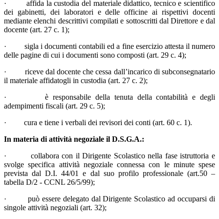
· affida la custodia del materiale didattico, tecnico e scientifico
dei gabinetti, dei laboratori e delle officine ai rispettivi docenti
mediante elenchi descrittivi compilati e sottoscritti dal Direttore e dal
docente (art. 27 c. 1);
· sigla i documenti contabili ed a fine esercizio attesta il numero
delle pagine di cui i documenti sono composti (art. 29 c. 4);
· riceve dal docente che cessa dall’incarico di subconsegnatario
il materiale affidatogli in custodia (art. 27 c. 2);
· è responsabile della tenuta della contabilità e degli
adempimenti fiscali (art. 29 c. 5);
· cura e tiene i verbali dei revisori dei conti (art. 60 c. 1).
In materia di attività negoziale il D.S.G.A.:
· collabora con il Dirigente Scolastico nella fase istruttoria e
svolge specifica attività negoziale connessa con le minute spese
prevista dal D.I. 44/01 e dal suo profilo professionale (art.50 –
tabella D/2 - CCNL 26/5/99);
· può essere delegato dal Dirigente Scolastico ad occuparsi di
singole attività negoziali (art. 32);