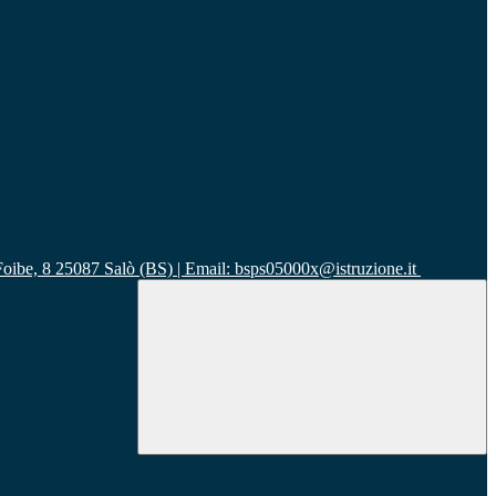
 Foibe, 8 25087 Salò (BS) | Email: bsps05000x@istruzione.it