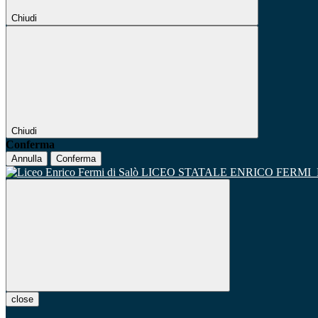
Chiudi
Chiudi
Conferma
Annulla
Conferma
LICEO STATALE ENRICO FERMI
close