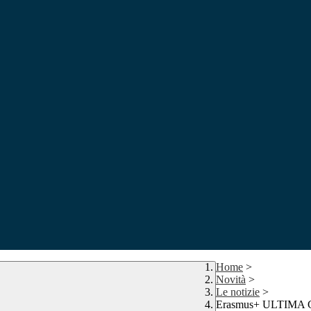
Home
>
Novità
>
Le notizie
>
Erasmus+ ULTIMA