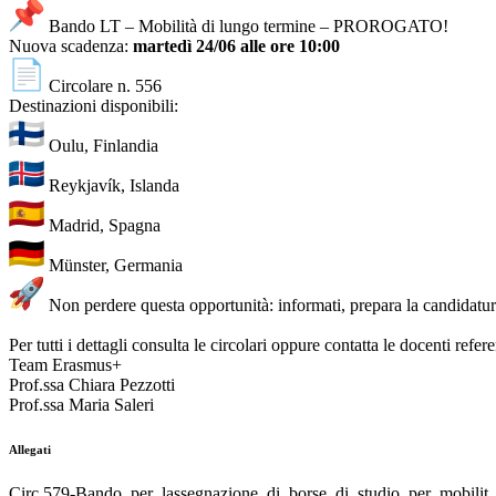
Bando LT – Mobilità di lungo termine – PROROGATO!
Nuova scadenza:
martedì 24/06 alle ore 10:00
Circolare n. 556
Destinazioni disponibili:
Oulu, Finlandia
Reykjavík, Islanda
Madrid, Spagna
Münster, Germania
Non perdere questa opportunità: informati, prepara la candidatur
Per tutti i dettagli consulta le circolari oppure contatta le docenti refere
Team Erasmus+
Prof.ssa Chiara Pezzotti
Prof.ssa Maria Saleri
Allegati
Circ.579-Bando_per_lassegnazione_di_borse_di_studio_per_mobilit_