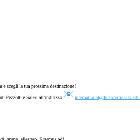
a e scegli la tua prossima destinazione!
nti Pezzotti e Saleri all’indirizzo
international@liceofermisalo.
edu.
di_grupp_allestero_Erasmus.pdf