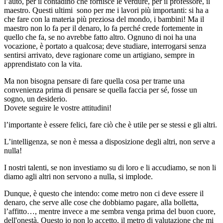
l’auto, per il contadino che fornisce le verdure, per il professore, il
maestro. Questi ultimi sono per me i lavori più importanti: si ha a
che fare con la materia più preziosa del mondo, i bambini! Ma il
maestro non lo fa per il denaro, lo fa perché crede fortemente in
quello che fa, se no avrebbe fatto altro. Ognuno di noi ha una
vocazione, è portato a qualcosa; deve studiare, interrogarsi senza
sentirsi arrivato, deve ragionare come un artigiano, sempre in
apprendistato con la vita.
Ma non bisogna pensare di fare quella cosa per trarne una
convenienza prima di pensare se quella faccia per sé, fosse un
sogno, un desiderio.
Dovete seguire le vostre attitudini!
l’importante è essere felici, fare ciò che è utile per se stessi e gli altri.
L’intelligenza, se non è messa a disposizione degli altri, non serve a
nulla!
I nostri talenti, se non investiamo su di loro e li accudiamo, se non li
diamo agli altri non servono a nulla, si implode.
Dunque, è questo che intendo: come metro non ci deve essere il
denaro, che serve alle cose che dobbiamo pagare, alla bolletta,
l’affitto…, mentre invece a me sembra venga prima del buon cuore,
dell'onestà. Questo io non lo accetto, il metro di valutazione che mi