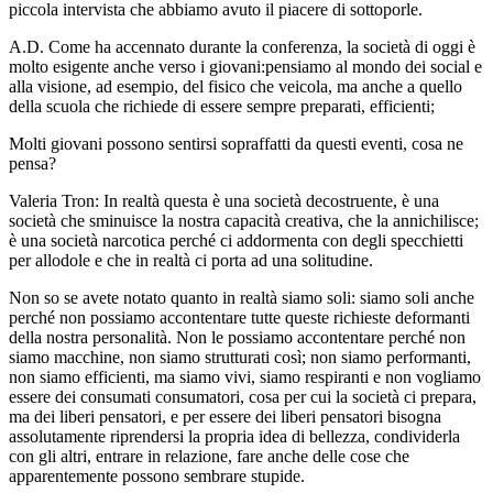
piccola intervista che abbiamo avuto il piacere di sottoporle.
A.D. Come ha accennato durante la conferenza, la società di oggi è
molto esigente anche verso i giovani:pensiamo al mondo dei social e
alla visione, ad esempio, del fisico che veicola, ma anche a quello
della scuola che richiede di essere sempre preparati, efficienti;
Molti giovani possono sentirsi sopraffatti da questi eventi, cosa ne
pensa?
Valeria Tron: In realtà questa è una società decostruente, è una
società che sminuisce la nostra capacità creativa, che la annichilisce;
è una società narcotica perché ci addormenta con degli specchietti
per allodole e che in realtà ci porta ad una solitudine.
Non so se avete notato quanto in realtà siamo soli: siamo soli anche
perché non possiamo accontentare tutte queste richieste deformanti
della nostra personalità. Non le possiamo accontentare perché non
siamo macchine, non siamo strutturati così; non siamo performanti,
non siamo efficienti, ma siamo
vivi,
siamo respiranti e non vogliamo
essere dei consumati consumatori, cosa per cui la società ci prepara,
ma dei liberi pensatori, e per essere dei liberi pensatori bisogna
assolutamente riprendersi la propria idea di bellezza, condividerla
con gli altri, entrare in relazione, fare anche delle cose che
apparentemente possono sembrare stupide.