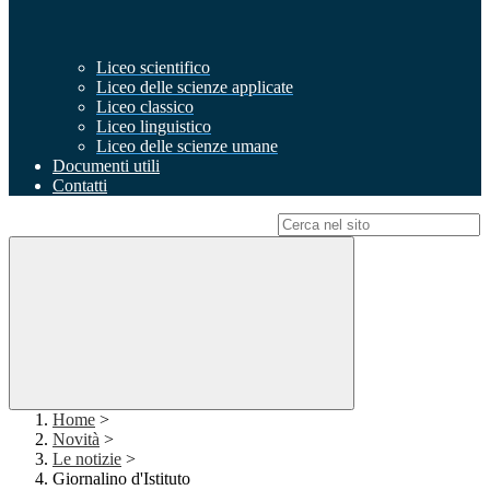
Liceo scientifico
Liceo delle scienze applicate
Liceo classico
Liceo linguistico
Liceo delle scienze umane
Documenti utili
Contatti
Campo di ricerca per le pagine del sito
Home
>
Novità
>
Le notizie
>
Giornalino d'Istituto