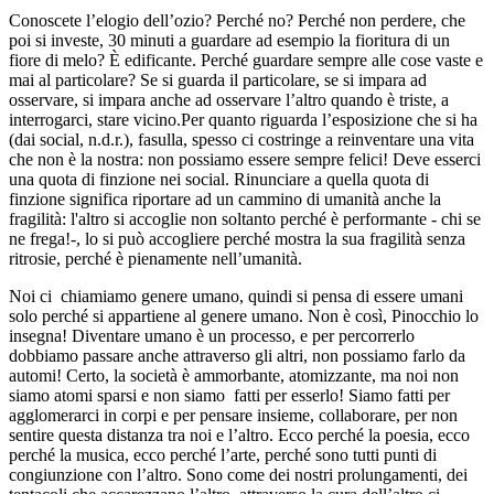
Conoscete l’elogio dell’ozio? Perché no? Perché non perdere, che
poi si investe, 30 minuti a guardare ad esempio la fioritura di un
fiore di melo? È edificante. Perché guardare sempre alle cose vaste e
mai al particolare? Se si guarda il particolare, se si impara ad
osservare, si impara anche ad osservare l’altro quando è triste, a
interrogarci, stare vicino.Per quanto riguarda l’esposizione che si ha
(dai social,
n.d.r.
), fasulla, spesso ci costringe a reinventare una vita
che non è la nostra: non possiamo essere sempre felici! Deve esserci
una quota di finzione nei social. Rinunciare a quella quota di
finzione significa riportare ad un cammino di umanità anche la
fragilità: l'altro si accoglie non soltanto perché è performante - chi se
ne frega!-, lo si può accogliere perché mostra la sua fragilità senza
ritrosie, perché è pienamente nell’umanità.
Noi ci chiamiamo genere umano, quindi si pensa di essere umani
solo perché si appartiene al genere umano. Non è così, Pinocchio lo
insegna! Diventare umano è un processo, e per percorrerlo
dobbiamo passare anche attraverso gli altri, non possiamo farlo da
automi! Certo, la società è ammorbante, atomizzante, ma noi non
siamo atomi sparsi e non siamo fatti per esserlo! Siamo fatti per
agglomerarci in corpi e per pensare insieme, collaborare, per non
sentire questa distanza tra noi e l’altro. Ecco perché la poesia, ecco
perché la musica, ecco perché l’arte, perché sono tutti punti di
congiunzione con l’altro. Sono come dei nostri prolungamenti, dei