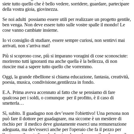
siete tutto quello che è bello vedere, sorridere, guardare, partecipare
della vostra gioia, giovinezza.
Se noi adulti possiamo essere utili per realizzare un progetto gentile,
ben venga. Non deve essere tutto sulle vostre spalle il mondo! Le
cose vanno cambiate insieme.
Io vi consiglio di studiare, essere sempre curiosi, non sentirvi mai
arrivati, non s’arriva mai!
Più si scoprono cose, più si imparano voragini di cose sconosciute:
moriremo tutti ignoranti ma anche quella è la bellezza, di non
riuscire mai a sapere tutto quello che vorremmo.
Oggi, la grande ribellione si chiama educazione, fantasia, creatività,
poesia, musica, condivisione,gentilezza in fondo.
E.A. Prima aveva accennato al fatto che se pensiamo di fare
qualcosa per i soldi, o comunque per il profitto, è il caso di
smetterla…
Sì, subito. Il guadagno non dev’essere l'obiettivo! Una persona non
può fare il dottore per guadagnare, ma siccome è un mestiere di
rischio per il medico deve giustamente esserci una remunerazione
adeguata, ma dev'esserci anche per l'operaio che fa il pezzo per