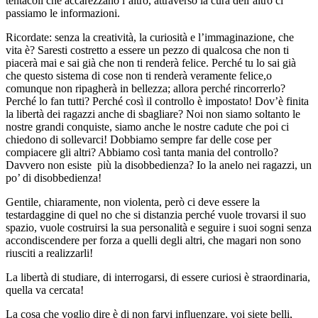
tentacoli che accarezzano l’altro, attraverso la cura dell’altro ci
passiamo le informazioni.
Ricordate: senza la creatività, la curiosità e l’immaginazione, che
vita è? Saresti costretto a essere un pezzo di qualcosa che non ti
piacerà mai e sai già che non ti renderà felice. Perché tu lo sai già
che questo sistema di cose non ti renderà veramente felice,o
comunque non ripagherà in bellezza; allora perché rincorrerlo?
Perché lo fan tutti? Perché così il controllo è impostato! Dov’è finita
la libertà dei ragazzi anche di sbagliare? Noi non siamo soltanto le
nostre grandi conquiste, siamo anche le nostre cadute che poi ci
chiedono di sollevarci! Dobbiamo sempre far delle cose per
compiacere gli altri? Abbiamo così tanta mania del controllo?
Davvero non esiste più la disobbedienza? Io la anelo nei ragazzi, un
po’ di disobbedienza!
Gentile, chiaramente, non violenta, però ci deve essere la
testardaggine di quel no che si distanzia perché vuole trovarsi il suo
spazio, vuole costruirsi la sua personalità e seguire i suoi sogni senza
accondiscendere per forza a quelli degli altri, che magari non sono
riusciti a realizzarli!
La libertà di studiare, di interrogarsi, di essere curiosi è straordinaria,
quella va cercata!
La cosa che voglio dire è di non farvi influenzare, voi siete belli,