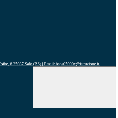
 Foibe, 8 25087 Salò (BS) | Email: bsps05000x@istruzione.it