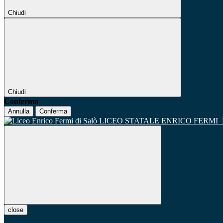
Chiudi
Chiudi
Conferma
Annulla
Conferma
LICEO STATALE ENRICO FERMI
close