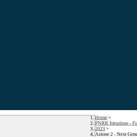
Home
>
PNRR Istruzione - Fu
2023
>
Azione 2 - Next Gene