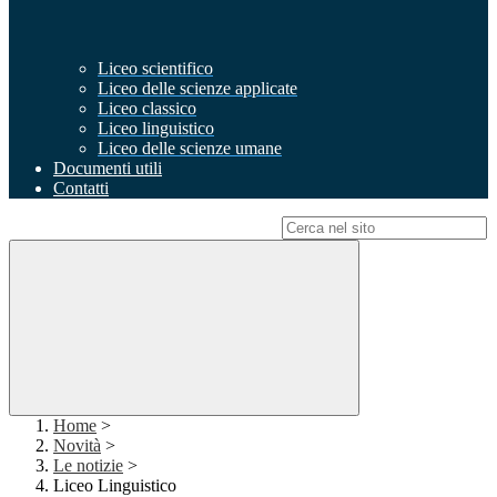
Liceo scientifico
Liceo delle scienze applicate
Liceo classico
Liceo linguistico
Liceo delle scienze umane
Documenti utili
Contatti
Campo di ricerca per le pagine del sito
Home
>
Novità
>
Le notizie
>
Liceo Linguistico