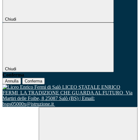
Chiudi
Chiudi
Conferma
Annulla
Conferma
LICEO STATALE ENRICO
FERMI
LA TRADIZIONE CHE GUARDA AL FUTURO
Via
Martiri delle Foibe, 8 25087 Salò (BS) | Email:
bsps05000x@istruzione.it