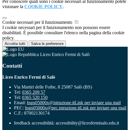
Per conoscere quali sono i cookie necessari al funzionamento potete
visionare la
COOKIE POLICY
.
Cookie necessari per il funzionamento
I cookie necessari per il funzionamento non possono essere
disabilitati. È possibile consultare l'elenco nella pagina della cookie
policy.
Accetta tutti
Salva le preferenze
Liceo Enrico Fermi di Salò
Contatti
Liceo Enrico Fermi di Salò
Via Martiri delle Foibe, 8 25087 Salò (BS)
Tel:
0365 209 57
Tel:
0365 520 150
Email:
bsps05000x@istruzione.it
Link per inviare una mail
PEC:
bsps05000x@pec.istruzione.it
Link per inviare una mail
C.F.: 87002130174
feedback accessibilità: accessibility@liceofermisalo.edu.it