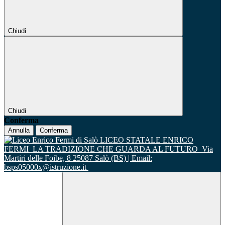
Chiudi
Chiudi
Conferma
Annulla
Conferma
LICEO STATALE ENRICO
FERMI
LA TRADIZIONE CHE GUARDA AL FUTURO
Via
Martiri delle Foibe, 8 25087 Salò (BS) | Email:
bsps05000x@istruzione.it