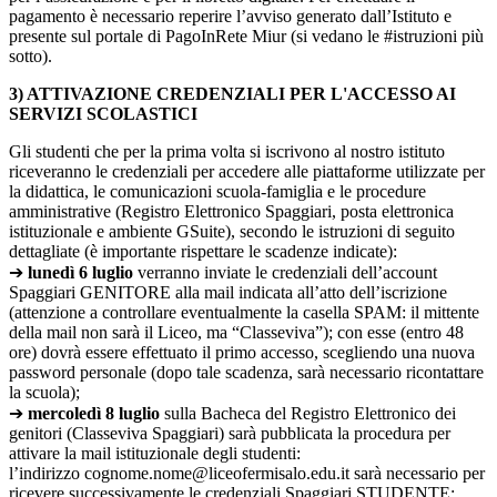
pagamento è necessario reperire l’avviso generato dall’Istituto e
presente sul portale di PagoInRete Miur (si vedano le #istruzioni più
sotto).
3) ATTIVAZIONE CREDENZIALI PER L'ACCESSO AI
SERVIZI SCOLASTICI
Gli studenti che per la prima volta si iscrivono al nostro istituto
riceveranno le credenziali per accedere alle piattaforme utilizzate per
la didattica, le comunicazioni scuola-famiglia e le procedure
amministrative (Registro Elettronico Spaggiari, posta elettronica
istituzionale e ambiente GSuite), secondo le istruzioni di seguito
dettagliate (è importante rispettare le scadenze indicate):
➔
lunedì 6 luglio
verranno inviate le credenziali dell’account
Spaggiari GENITORE alla mail indicata all’atto dell’iscrizione
(attenzione a controllare eventualmente la casella SPAM: il mittente
della mail non sarà il Liceo, ma “Classeviva”); con esse (entro 48
ore) dovrà essere effettuato il primo accesso, scegliendo una nuova
password personale (dopo tale scadenza, sarà necessario ricontattare
la scuola);
➔
mercoledì 8 luglio
sulla Bacheca del Registro Elettronico dei
genitori (Classeviva Spaggiari) sarà pubblicata la procedura per
attivare la mail istituzionale degli studenti:
l’indirizzo cognome.nome@liceofermisalo.edu.it sarà necessario per
ricevere successivamente le credenziali Spaggiari STUDENTE;