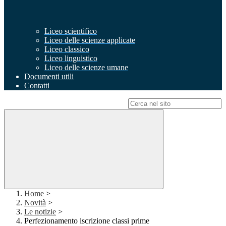
Liceo scientifico
Liceo delle scienze applicate
Liceo classico
Liceo linguistico
Liceo delle scienze umane
Documenti utili
Contatti
Campo di ricerca per le pagine del sito
Home
>
Novità
>
Le notizie
>
Perfezionamento iscrizione classi prime