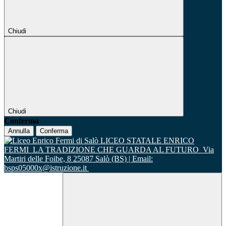
Chiudi
Chiudi
Conferma
Annulla
Conferma
LICEO STATALE ENRICO
FERMI
LA TRADIZIONE CHE GUARDA AL FUTURO
Via
Martiri delle Foibe, 8 25087 Salò (BS) | Email:
bsps05000x@istruzione.it