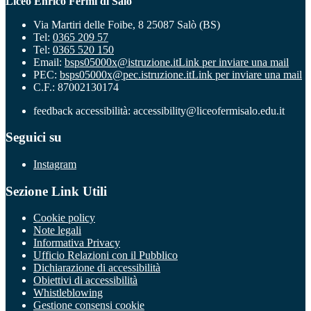
Liceo Enrico Fermi di Salò
Via Martiri delle Foibe, 8 25087 Salò (BS)
Tel:
0365 209 57
Tel:
0365 520 150
Email:
bsps05000x@istruzione.it
Link per inviare una mail
PEC:
bsps05000x@pec.istruzione.it
Link per inviare una mail
C.F.: 87002130174
feedback accessibilità: accessibility@liceofermisalo.edu.it
Seguici su
Instagram
Sezione Link Utili
Cookie policy
Note legali
Informativa Privacy
Ufficio Relazioni con il Pubblico
Dichiarazione di accessibilità
Obiettivi di accessibilità
Whistleblowing
Gestione consensi cookie