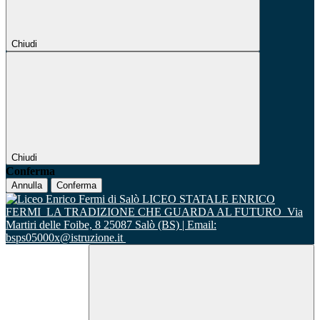
Chiudi
Chiudi
Conferma
Annulla
Conferma
LICEO STATALE ENRICO
FERMI
LA TRADIZIONE CHE GUARDA AL FUTURO
Via
Martiri delle Foibe, 8 25087 Salò (BS) | Email:
bsps05000x@istruzione.it