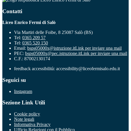
Contatti
Liceo Enrico Fermi di Salò
Via Martiri delle Foibe, 8 25087 Salò (BS)
Tel:
0365 209 57
Tel:
0365 520 150
Email:
bsps05000x@istruzione.it
Link per inviare una mail
PEC:
bsps05000x@pec.istruzione.it
Link per inviare una mail
C.F.: 87002130174
feedback accessibilità: accessibility@liceofermisalo.edu.it
Seguici su
Instagram
Sezione Link Utili
Cookie policy
Note legali
Informativa Privacy
Ufficio Relazioni con il Pubblico