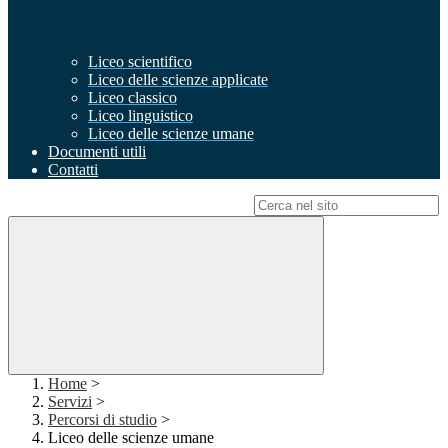
Liceo scientifico
Liceo delle scienze applicate
Liceo classico
Liceo linguistico
Liceo delle scienze umane
Documenti utili
Contatti
Campo di ricerca per le pagine del sito
Home
>
Servizi
>
Percorsi di studio
>
Liceo delle scienze umane