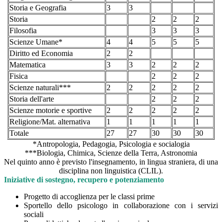
Storia e Geografia
3
3
Storia
2
2
2
Filosofia
3
3
3
Scienze Umane*
4
4
5
5
5
Diritto ed Economia
2
2
Matematica
3
3
2
2
2
Fisica
2
2
2
Scienze naturali***
2
2
2
2
2
Storia dell'arte
2
2
2
Scienze motorie e sportive
2
2
2
2
2
Religione/Mat. alternativa
1
1
1
1
1
Totale
27
27
30
30
30
*Antropologia, Pedagogia, Psicologia e socialogia
***Biologia, Chimica, Scienze della Terra, Astronomia
Nel quinto anno è previsto l'insegnamento, in lingua straniera, di una
disciplina non linguistica (CLIL).
Iniziative di sostegno, recupero e potenziamento
Progetto di accoglienza per le classi prime
Sportello dello psicologo in collaborazione con i servizi
sociali