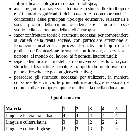
Informatica psicologica e socioantropologica;
aver raggiunto, attraverso la lettura e lo studio diretto di opere
e di autori signiﬁcativi del passato e contemporanei, la
conoscenza delle principali tipologie educative, relazionali e
sociali proprie della cultura occidentale e il ruolo da esse
svolto nella costruzione della civiltà europea;
saper confrontare teorie e strumenti necessari per comprendere
la varietà della realtà sociale, con particolare attenzione ai
fenomeni educativi e ai processi formativi, ai luoghi e alle
pratiche dell’educazione formale e non formale, ai servizi alla
persona, al mondo del lavoro, ai fenomeni interculturali;
saper identiﬁcare i modelli di convivenza, le loro ragioni
storiche, ﬁlosoﬁche e sociali, e i rapporti che ne derivano sul
piano etico-civile e pedagogico-educativo;
possedere gli strumenti necessari per utilizzare, in maniera
consapevole e critica, le principali metodologie relazionali e
comunicative, comprese quelle relative alla media education.
Quadro orario
Materia
1
2
3
4
5
Lingua e letteratura italiana
4
4
4
4
4
Lingua e cultura latina
3
3
2
2
2
Lingua e cultura Inglese
3
3
3
3
3