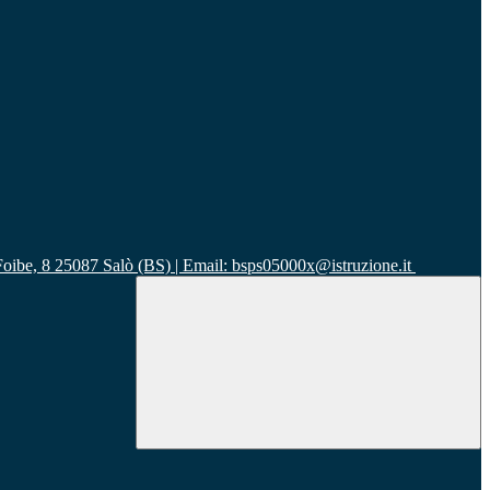
 Foibe, 8 25087 Salò (BS) | Email: bsps05000x@istruzione.it