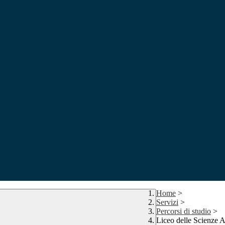
Home
>
Servizi
>
Percorsi di studio
>
Liceo delle Scienze A