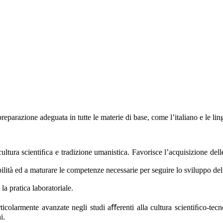
parazione adeguata in tutte le materie di base, come l’italiano e le lingu
a cultura scientiﬁca e tradizione umanistica. Favorisce l’acquisizione de
lità ed a maturare le competenze necessarie per seguire lo sviluppo della 
la pratica laboratoriale.
icolarmente avanzate negli studi aﬀerenti alla cultura scientiﬁco-tecno
i.