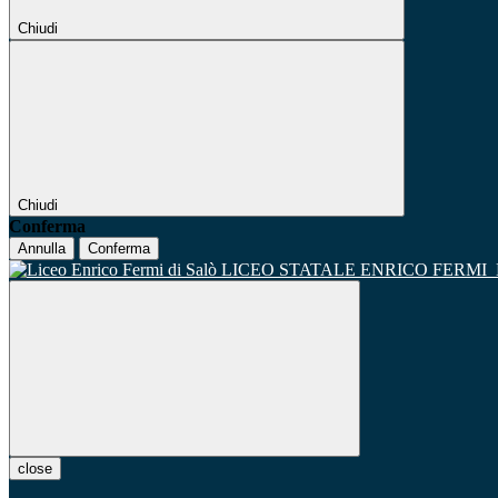
Chiudi
Chiudi
Conferma
Annulla
Conferma
LICEO STATALE ENRICO FERMI
close