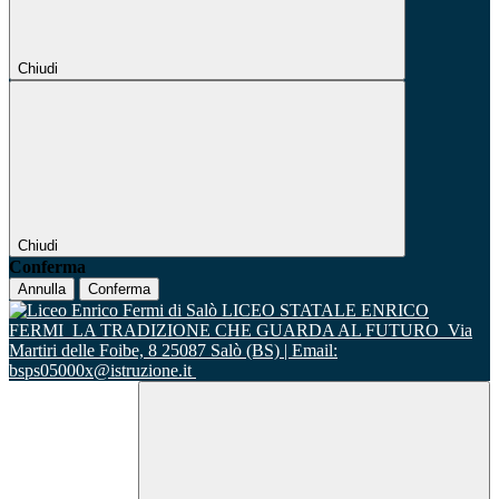
Chiudi
Chiudi
Conferma
Annulla
Conferma
LICEO STATALE ENRICO
FERMI
LA TRADIZIONE CHE GUARDA AL FUTURO
Via
Martiri delle Foibe, 8 25087 Salò (BS) | Email:
bsps05000x@istruzione.it