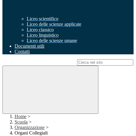
Liceo scientifico
Liceo delle scienze applicate
Liceo classico
Liceo linguistico
Liceo delle scienze umane
Documenti utili
Contatti
Campo di ricerca per le pagine del sito
Home
>
Scuola
>
Organizzazione
>
Organi Collegiali