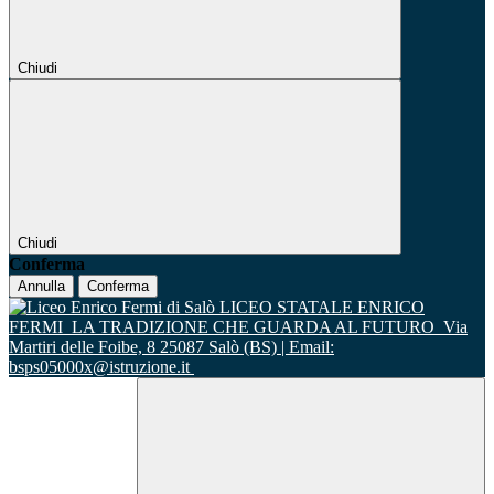
Chiudi
Chiudi
Conferma
Annulla
Conferma
LICEO STATALE ENRICO
FERMI
LA TRADIZIONE CHE GUARDA AL FUTURO
Via
Martiri delle Foibe, 8 25087 Salò (BS) | Email:
bsps05000x@istruzione.it