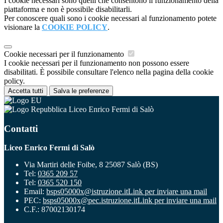
I cookie necessari sono quelli che consentono il funzionamento della
piattaforma e non è possibile disabilitarli.
Per conoscere quali sono i cookie necessari al funzionamento potete
visionare la
COOKIE POLICY
.
Cookie necessari per il funzionamento
I cookie necessari per il funzionamento non possono essere
disabilitati. È possibile consultare l'elenco nella pagina della cookie
policy.
Accetta tutti
Salva le preferenze
Liceo Enrico Fermi di Salò
Contatti
Liceo Enrico Fermi di Salò
Via Martiri delle Foibe, 8 25087 Salò (BS)
Tel:
0365 209 57
Tel:
0365 520 150
Email:
bsps05000x@istruzione.it
Link per inviare una mail
PEC:
bsps05000x@pec.istruzione.it
Link per inviare una mail
C.F.: 87002130174