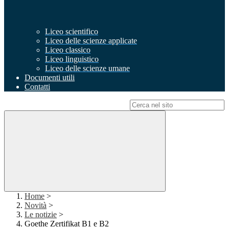
Liceo scientifico
Liceo delle scienze applicate
Liceo classico
Liceo linguistico
Liceo delle scienze umane
Documenti utili
Contatti
Campo di ricerca per le pagine del sito
Home
>
Novità
>
Le notizie
>
Goethe Zertifikat B1 e B2