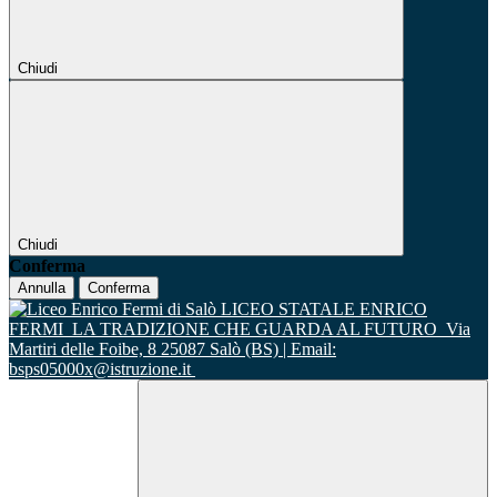
Chiudi
Chiudi
Conferma
Annulla
Conferma
LICEO STATALE ENRICO
FERMI
LA TRADIZIONE CHE GUARDA AL FUTURO
Via
Martiri delle Foibe, 8 25087 Salò (BS) | Email:
bsps05000x@istruzione.it