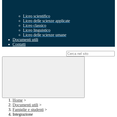
Liceo scientifico
Liceo delle scienze applicate
Liceo classico
Liceo linguistico
Liceo delle scienze umane
Documenti utili
Contatti
Campo di ricerca per le pagine del sito
Home
>
Documenti utili
>
Famiglie e studenti
>
Integrazione