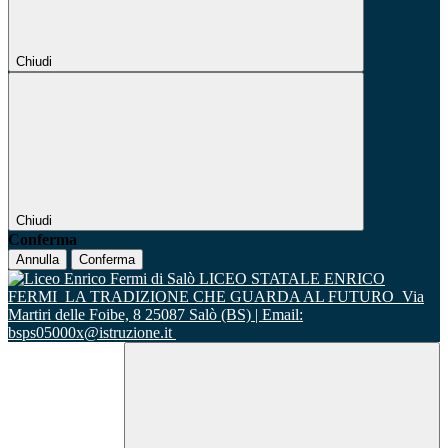
Chiudi
Chiudi
Conferma
Annulla
Conferma
LICEO STATALE ENRICO
FERMI
LA TRADIZIONE CHE GUARDA AL FUTURO
Via
Martiri delle Foibe, 8 25087 Salò (BS) | Email:
bsps05000x@istruzione.it