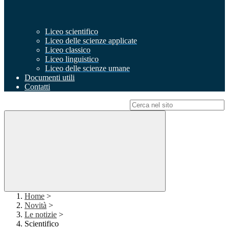
Liceo scientifico
Liceo delle scienze applicate
Liceo classico
Liceo linguistico
Liceo delle scienze umane
Documenti utili
Contatti
Campo di ricerca per le pagine del sito
Home
>
Novità
>
Le notizie
>
Scientifico