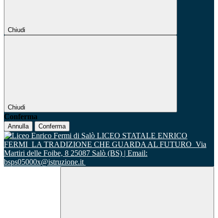
Chiudi
Chiudi
Conferma
Annulla
Conferma
LICEO STATALE ENRICO
FERMI
LA TRADIZIONE CHE GUARDA AL FUTURO
Via
Martiri delle Foibe, 8 25087 Salò (BS) | Email:
bsps05000x@istruzione.it