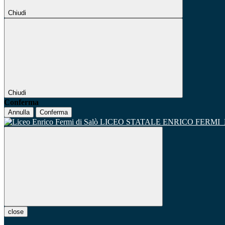
Chiudi
Chiudi
Conferma
Annulla
Conferma
LICEO STATALE ENRICO FERMI
close