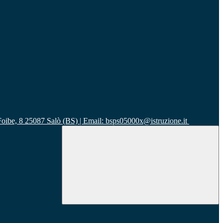
 Foibe, 8 25087 Salò (BS) | Email: bsps05000x@istruzione.it