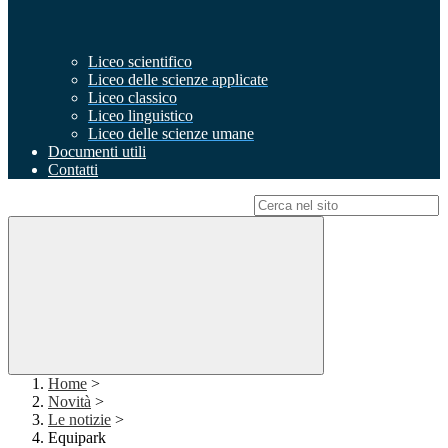
Liceo scientifico
Liceo delle scienze applicate
Liceo classico
Liceo linguistico
Liceo delle scienze umane
Documenti utili
Contatti
Campo di ricerca per le pagine del sito
Home
>
Novità
>
Le notizie
>
Equipark