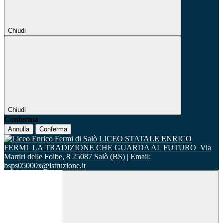
Chiudi
Chiudi
Conferma
Annulla
Conferma
LICEO STATALE ENRICO
FERMI
LA TRADIZIONE CHE GUARDA AL FUTURO
Via
Martiri delle Foibe, 8 25087 Salò (BS) | Email:
bsps05000x@istruzione.it