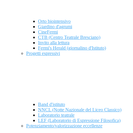
Orto biointensivo
Giardino d'agrumi
CineFermi
CTB (Centro Teatrale Bresciano)
Invito alla lettura
Fermi's Herald (giornalino d'Istituto)
Progetti espressivi
Band d'istituto
NNCL (Notte Nazionale del Liceo Classico)
Laboratorio teatrale
LEF (Laboratorio di Espressione Filosofica)
Potenziamento/valorizzazione eccellenze