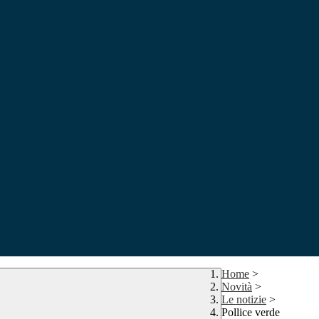
Home
>
Novità
>
Le notizie
>
Pollice verde