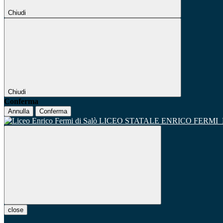
Chiudi
Chiudi
Conferma
Annulla
Conferma
LICEO STATALE ENRICO FERMI
close