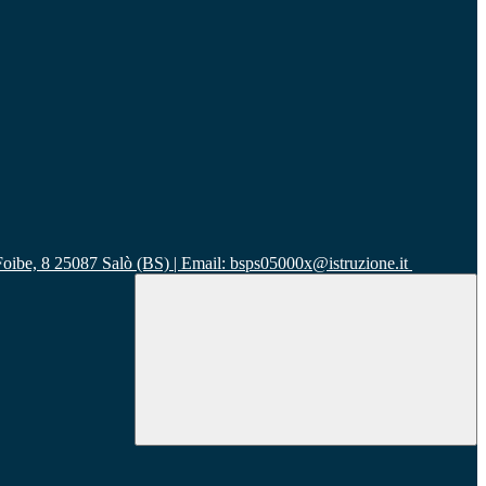
 Foibe, 8 25087 Salò (BS) | Email: bsps05000x@istruzione.it