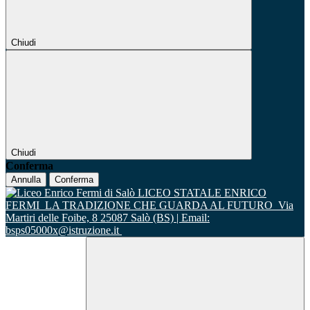
Chiudi
Chiudi
Conferma
Annulla
Conferma
LICEO STATALE ENRICO
FERMI
LA TRADIZIONE CHE GUARDA AL FUTURO
Via
Martiri delle Foibe, 8 25087 Salò (BS) | Email:
bsps05000x@istruzione.it