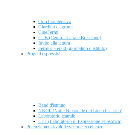
Orto biointensivo
Giardino d'agrumi
CineFermi
CTB (Centro Teatrale Bresciano)
Invito alla lettura
Fermi's Herald (giornalino d'Istituto)
Progetti espressivi
Band d'istituto
NNCL (Notte Nazionale del Liceo Classico)
Laboratorio teatrale
LEF (Laboratorio di Espressione Filosofica)
Potenziamento/valorizzazione eccellenze